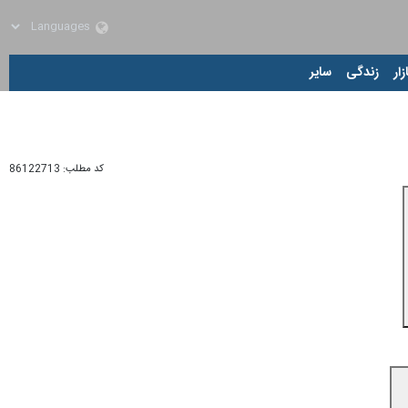
زار
زندگی
سایر
کد مطلب:
86122713