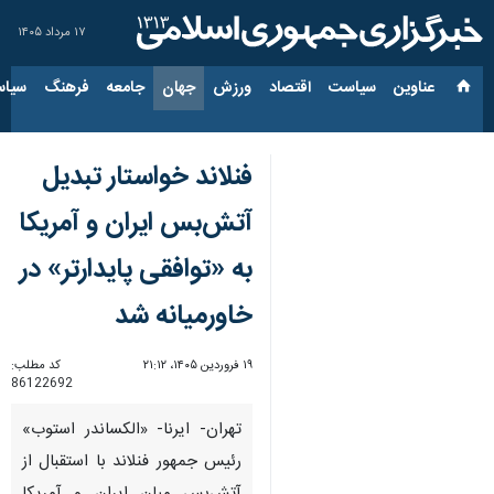
۱۷ مرداد ۱۴۰۵
عناوین‌
سیاست
اقتصاد
ورزش
جهان
جامعه
فرهنگ
سیاس
فنلاند خواستار تبدیل
آتش‌بس ایران و آمریکا
به «توافقی پایدارتر» در
خاورمیانه شد
۱۹ فروردین ۱۴۰۵، ۲۱:۱۲
کد مطلب:
86122692
تهران- ایرنا- «الکساندر استوب»
رئیس جمهور فنلاند با استقبال از