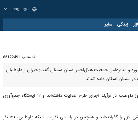
زار
زندگی
سایر
کد مطلب:
86122491