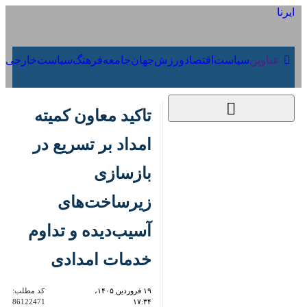
۱۶ مرداد ۱۴۰۵
عناوین‌
سیاست
اقتصاد
ورزش
جهان
جامعه
فرهنگ
سیاس
تاکید معاون کمیته
امداد بر تسریع در
بازسازی زیرساخت‌های
آسیب‌دیده و تداوم
خدمات امدادی
۱۹ فروردین ۱۴۰۵،
کد مطلب:
86122471
۱۷:۳۴
قصرشیرین - ایرنا - معاون توسعه