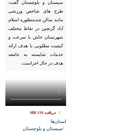
Pause
Play
00:00
00:00
♿︎