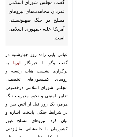
مجلس شورای اسلامی قدردان
مجاهدت‌های نیروهای مسلح در
جنگ صهیونیستی آمریکا علیه
جمهوری اسلامی است.
عباس پاپی زاده روز چهارشنبه در گفت
وگو با خبرنگار
ایرنا
به برگزاری نشست
هیات رئیسه و روسای کمیسیون‌های
تخصصی مجلس شورای اسلامی
درخصوص تدابیر امنیتی و نحوه
مدیریت تنگه هرمز، یک روز قبل از
آتش بس و در شرایط جنگی پایتخت
اشاره و بیان کرد: نیروهای مسلح غیور
کشورمان با جانفشانی مثال‌زدنی خود
×
از کیان نظام و دستاوردهای انقلاب
♿︎
اسلامی دفاع کردند.
×
وی بر لزوم حمایت همه جانبه مجلس