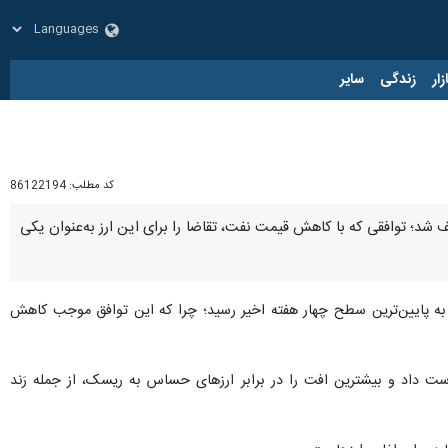
زار
زندگی
سایر
کد مطلب:
86122194
ف شد؛ توافقی که با کاهش قیمت نفت، تقاضا را برای این ارز به‌عنوان یکی
، شاخص سنجش دلار بلومبرگ تا ۰.۹۷ درصد افت کرد و به پایین‌ترین سطح چهار هفته اخیر رسید؛ چرا که این توافق موجب کاهش
دست داد و بیشترین افت را در برابر ارزهای حساس به ریسک، از جمله رَند