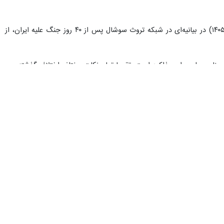
، دونالد ترامپ رئیس‌جمهور آمریکا شامگاه سه‌شنبه به وقت محلی ( ۷ آوریل ۲۰۲۶ برابر با ۱۸ فروردین ۱۴۰۵) در بیانیه‌ای در شبکه تروث سوشال پس از ۴۰ روز جنگ علیه ایران، از
ان دریافت کردیم و معتقدیم که این یک مبنای عملی برای مذاکره است. تقریبا تمام نکات مختلف اختلاف گذشته بین
یران متوقف شود، نیروهای مسلح قدرتمند ما نیز حملات دفاعی خود را متوقف
 با اشاره به برگزاری مذاکرات آتی با آمریکا تصریح کرد: برای نهایی کردن