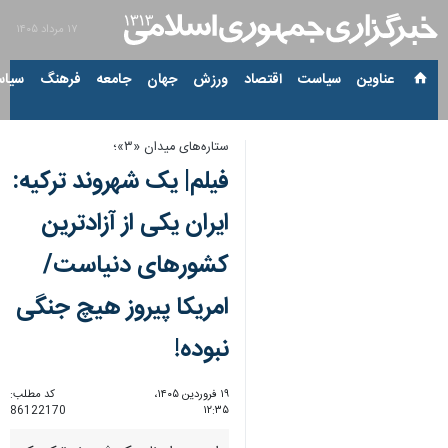
۱۷ مرداد ۱۴۰۵
عناوین‌
سیاست
اقتصاد
ورزش
جهان
جامعه
فرهنگ
سیاس
ستاره‌های میدان «۳»؛
فیلم| یک شهروند ترکیه:
ایران یکی از آزادترین
کشورهای دنیاست/
امریکا پیروز هیچ جنگی
نبوده!
۱۹ فروردین ۱۴۰۵،
کد مطلب:
86122170
۱۲:۳۵