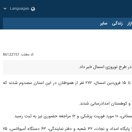
زار
زندگی
سایر
کد مطلب:
86122157