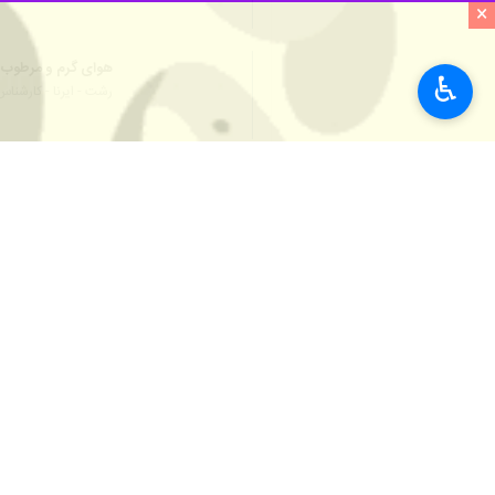
×
♿︎
رشت - ایرنا - کارشناس هواشناسی گیلان گفت : دمای
سمانه نگاه روز چهارشنبه در گفت و گو ب
موقت به شکل رعد و برق و رگبار پراکنده
می شود.
دما مربوط به اسب وونی تالش با ۵ درجه بالای صفر بوده‌است.
نگاه افزود: تغییرات دمایی در ایستگاه فرودگاه رشت بین ۱۰تا ۲۱ د
استان‌ها
گیلان
۰ نفر