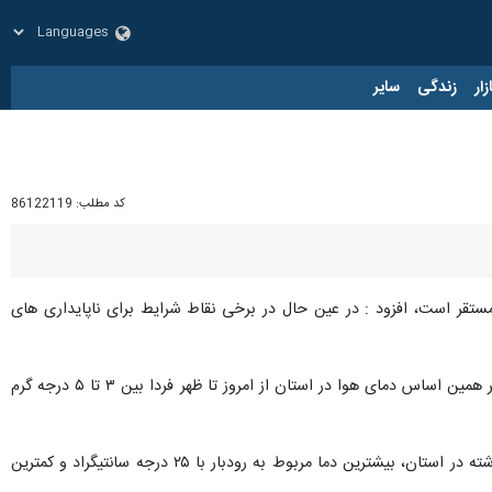
زار
زندگی
سایر
کد مطلب:
86122119