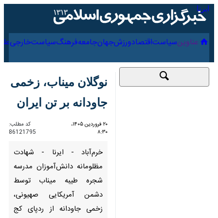
۱۵ مرداد ۱۴۰۵
عناوین‌
سیاست
اقتصاد
ورزش
جهان
جامعه
فرهنگ
سیاس
نوگلان میناب، زخمی
جاودانه بر تن ایران
۲۰ فروردین ۱۴۰۵، ۸:۳۰
کد مطلب:
86121795
خرم‌آباد - ایرنا - شهادت مظلومانه
دانش‌آموزان مدرسه شجره طیبه
میناب توسط دشمن آمریکایی
صهیونی، زخمی جاودانه از ردپای
کج اندیشان دیو صفت بر تن