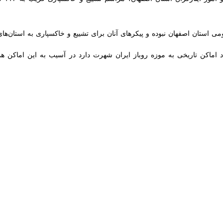
 استانداری اصفهان گفت: در تجاوز وحشیانه پهپادهای آمریکایی صهیونی روز
با
ایرنا
اظهار داشت: جمعی از اهالی روستای فیض آباد بخش اژیه در شهرستا
 گرفتند.
من و پس از آن از نزدیک شدن به محل انفجارها خودداری کرده تا از ترکش‌ و 
ر دارد.
، در حالی که تهران وارد مذاکرات جدی با واشنگتن شده 
ند.
رات با آمریکا را گامی برای ایجاد شفافیت درباره صلح آمیز بودن فعالیت ها
در عرصه روابط بین‌الملل به تصویر کشید.
تحمیلی آمریکا و رژیم صهیونیستی به ایران، تاکنون ، ده‌ها نفر در استان اصفه
ا منزل مسکونی دچار تخریب شده است.