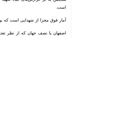
اصفهان-ایرنا- معاون امنیتی انتظامی
اکبرصالحی،
شامگاه دوشنبه در گفت وگو 
♿︎
که مورد تهاجم ددمنشانه پهپاد دیگری قرار
×
وی از مردم خواست تا در زمان حملات دش
شهرستان هرند در شرق استان اصفهان قرا
به گزارش ایرنا
چندین نقطه در شهرهای مختلف حمله کرد
‌در حالی که جمهوری اسلامی ایران مذاک
روندی تکراری و در عین حال فریبنده را 
حملات دشمن از شنبه ۹ اسفند در پایتخت و دیگر شهرهای کشور از جمله اصفهان همچنان ادامه دارد و استان اصفهان پس از تهران، هدف بیشترین آماج حملات دشمنان قرار گرفته است.
بنا بر آخرین گزارش ها، از ابتدای جنگ 
زنان و کودکان تشکیل می دهند و ده‌ه