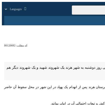
زار
زندگی
سایر
کد مطلب:
86120682