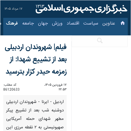
۱۷ مرداد ۱۴۰۵
عناوین‌
سیاست
اقتصاد
ورزش
جهان
جامعه
فرهنگ
فیلم| شهروندان اردبیلی
بعد از تشییع شهدا: از
زمزمه حیدر کرّار بترسید
۱۷ فروردین ۱۴۰۵،
کد مطلب:
86120633
۲۲:۵۳
اردبیل - ایرنا - شهروندان اردبیلی
دوشنبه شب بعد از تشییع پیکر
مطهر شهدای حمله آمریکایی
صهیونیستی به ۲ نقطه مرزی این