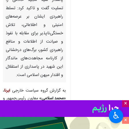
پاسدار سید مجید خادمی را
تسلیت گفت و تاکید کرد: تسلط
راهبردی ایشان بر عرصه‌های
امنیتی و اطلاعاتی، تلاش
خستگی‌ناپذیر برای مقابله با نفوذ
و صیانت از اطلاعات و منافع
راهبردی کشور، برگ‌های درخشانی
از کارنامه مجاهدت‌های ماندگار
این شهید در پاسداری از استقلال
و اقتدار میهن اسلامی است.
به گزارش گروه سیاست خارجی
ایرنا
،
«محمد اسلامی»
معاون رئیس‌جمهور و
×
رئیس سازمان انرژی اتمی ایران در
♿︎
پیامی شهادت سردار سرلشکر پاسدار
×
سید مجید خادمی، رئیس سازمان