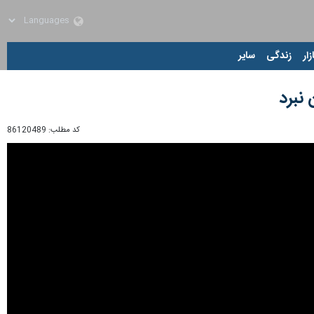
زار
زندگی
سایر
نبرد
کد مطلب:
86120489