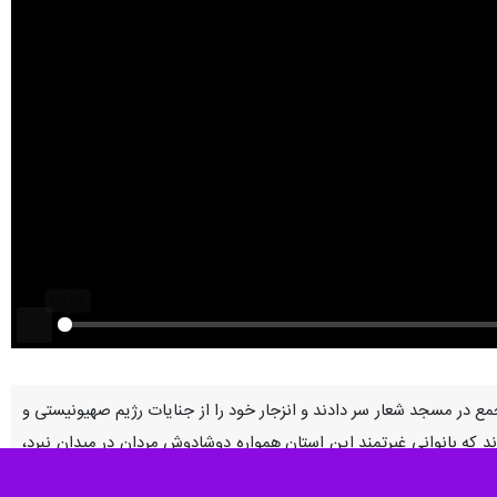
Play
شنبه (۱۷ فروردین) با در دست گرفتن اسلحه و تجمع در مسجد شعار سر دادند و انزجار خود را از جنایات رژیم صهیونیستی و