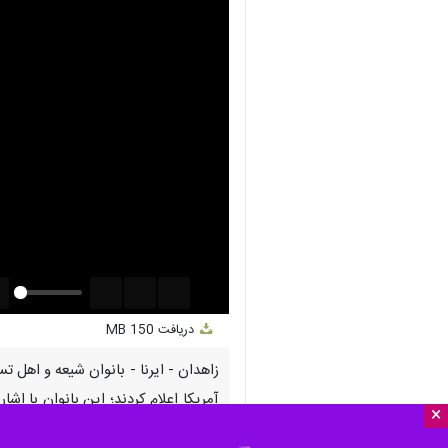
nmute
Settings
PIP
Enter
Download
دریافت
150 MB
fullscreen
×