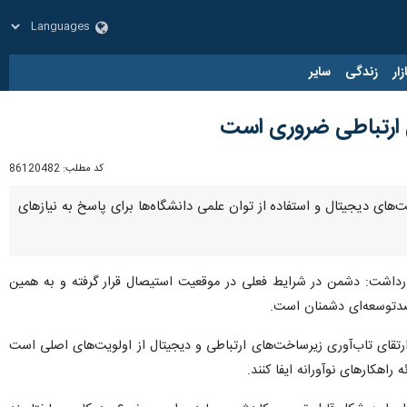
زار
زندگی
سایر
ی ارتباطی ضروری است
کد مطلب:
86120482