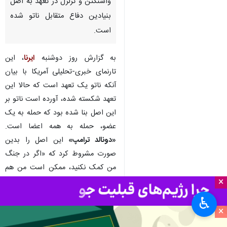
تهران- ایرنا- «آکسیوس» نوشت
سیاست‌های خودسرانه «دونالد
ترامپ» به ویژه اقدامات در قبال
گرینلند و ایران موجب سرگردانی و
بی‌اعتمادی اعضای ناتو به
واشنگتن و تزلزل در تعهد به اصل
بنیادین دفاع متقابل ناتو شده
است.
به گزارش روز دوشنبه
ایرنا
، این
تارنمای خبری-تحلیلی آمریکا با بیان
آنکه ناتو یک تعهد است که حالا این
تعهد شکسته شده، آورده است ناتو بر
×
این اصل بنا شده بود که حمله به یک
♿︎
عضو، حمله به همه اعضا است.
×
«دونالد ترامپ»
این اصل را بدین