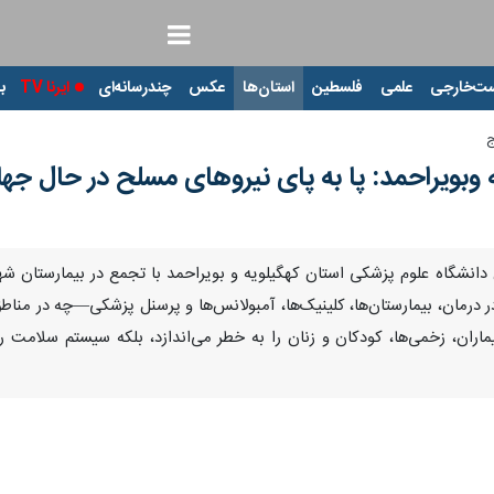
ت‌خارجی
علمی
فلسطین
استان‌ها
عکس
چندرسانه‌ای
ایرنا TV
با
ج
ه وبویراحمد: پا به پای نیروهای مسلح در حال جها
Pause
Play
00:00