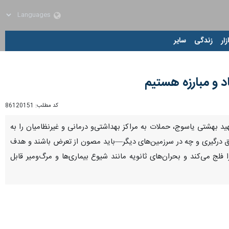
زار
زندگی
سایر
د و مبارزه هستیم
کد مطلب:
86120151