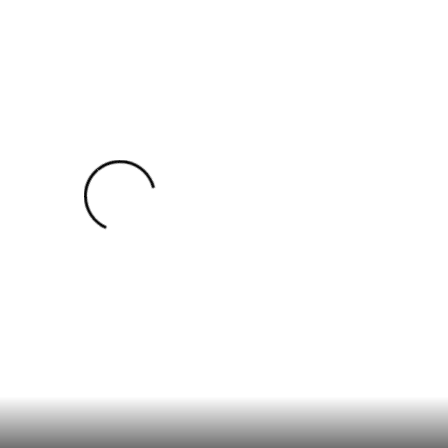
nmute
Mute
Settings
PIP