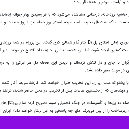
 و آرامش مردم را هدف قرار داد.
در حاشیه رودخانه، درختانی مشاهده می‌شود که با فرارسیدن بهار جوانه زده‌
ت، بلکه به دنبال تخریب امید مردم است. روز حمله نیز با روز طبیعت و سیزد
وزیر راه و شهرسازی با اشاره به نزدیک بودن زمان افتتاح پل B۱ کنار گذر شما
حمت کمتری ایجاد شود، اما این هجمه نظامی اجازه نداد افتتاح در موعد مقرر ا
گران با جان و دل تلاش کرده‌اند و دیدن این صحنه دل هر ایرانی را به در
ری در موعد مقرر داده نشد.
با پشتوانه ملت ایران، این تخریب جبران خواهد شد. کارشناسی‌ها آغاز شده 
ر و مهندسان که از نخستین ساعات پس از تخریب در محل حاضر شدند، فرایند مر
له به پل‌ها و تأسیسات در جنگ تحمیلی سوم تصریح کرد: تمام پروتکل‌های 
د که زیرساخت را از بین می‌برند. دنیا چه پاسخی به این رفتار خواهد داد؟ ایران
ب به شریان‌های زندگی مردم قابل انکار نیست، اما تدابیر لازم اتخاذ شده و