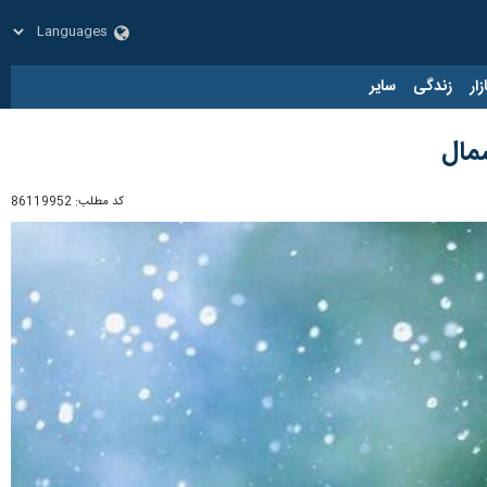
زار
زندگی
سایر
شمال
کد مطلب:
86119952