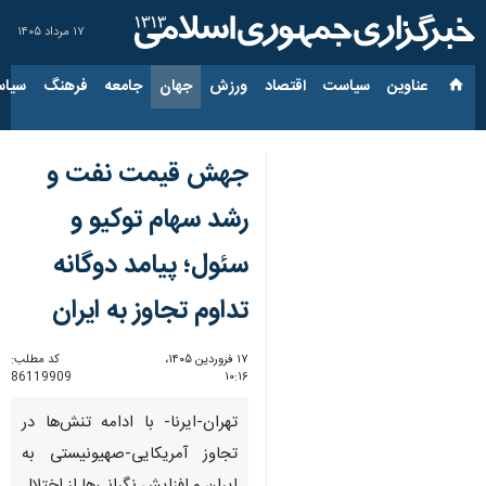
۱۷ مرداد ۱۴۰۵
عناوین‌
سیاست
اقتصاد
ورزش
جهان
جامعه
فرهنگ
سیاس
جهش قیمت نفت و
رشد سهام توکیو و
سئول؛ پیامد دوگانه
تداوم تجاوز به ایران
۱۷ فروردین ۱۴۰۵،
کد مطلب:
86119909
۱۰:۱۶