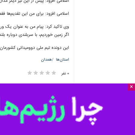
اسلامی افزود: پیش از این نیز دیگر مدال مسابقات جهان
اسلامی افزود: برای من این تقدیم‌ها ف
وی تاکید کرد: پیام من به عنوان یک ورز
اگر زمین خوردیم، با سربلندی دوباره بلن
این دونده تیم ملی دوومیدانی کشورمان
استان‌ها
همدان
۰ نفر
×
برچسب‌ها
جنگ تحمیلی
شهر همدان
همدان
پروندهٔ خبری