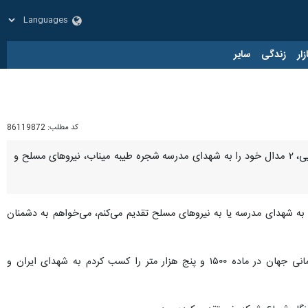
زار
زندگی
سایر
کد مطلب:
86119872
همدان- ایرنا- "حمید اسلامی" دونده تیم ملی کم‌بینایان و نابینایان کشور و دارنده ۱۴ مدال رنگارنگ جهانی و آسیایی، ۲ مدال خود را به شهدای مدرسه شجره طیبه میناب، نیروهای مسلح و
، به شهدای مدرسه یا به نیروهای مسلح تقدیم می‌کنم، می‌خواهم به دشمنان
او که سابقه قهرمانی در بازی‌های پاراآسیایی‌ها و حضور در پاراالمپیک را دارد، افزود: ۲ مدالی که در مسابقات قهرمانی جهان در ماده ۱۵۰۰ و پنج هزار متر را کسب کردم به شهدای ایران و