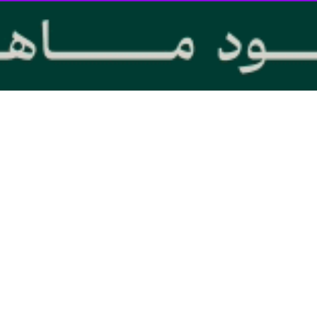
تاریخ قایقرانی ایران به شهید حججی تقدیم شد
مجللی قایقران گلستانی تیم ملی پس از كسب مدال برنز مسابقات قهرمانی جهان،…