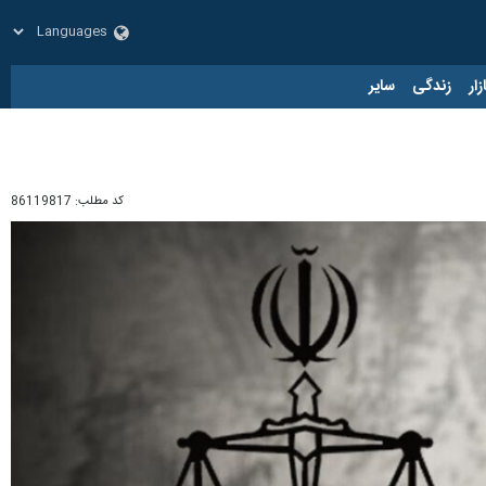
زار
زندگی
سایر
کد مطلب:
86119817