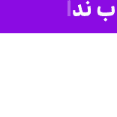
یه اعلام کرد: «علی فهیم» از عناصر دشمن در اغتشاشات تروریستی دی‌ماه سال ۱۴۰۴ که به اماکن ممنوعه نظامی برای تصرف اسلحه‌خانه و سرقت سلاح‌های جنگی تعرض
از قوه قضاییه، در جریانات اغتشاشات دی‌ماه سال ۱۴۰۴، که به اذعان شخص ترامپ، آمریکا برای حمایت از آشوب‎گران به آن‌ها سلاح نیز رسانده بوده، عناصر دشمن در پوشش
م صهیونی و گروه‎های معاند، عناصر معاند به خیابان‌ها آمدند و در نتیجه به کار بردن سلاح‌های گرم، مواد منفجره و آتش‌زا صدها
هروندان به طور کلی تخریب و به آتش کشیده شد و خسارت‌های بسیاری به
د امنیت ملی کشور و عمومی شهروندان را تحت‌الشعاع قرار داد، چنانچه که
ظامی در تهران حمله‌ور شدند و ضمن تخریب و آتش زدن آن مکان، قصد ورود به
فتار شدند و با فرار به پشت‌بام دستگیر شدند.
ستگیر شدند.