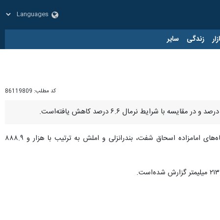
زار
زندگی
سایر
کد مطلب:
86119809
اظهار کرد: بیشترین مقدار بارش‌های سال گذشته در ایستگاه‌های امامزاده اسحاق شفت، بندرانزلی و املش به ترتیب با هزار و ۸۸۸.۹