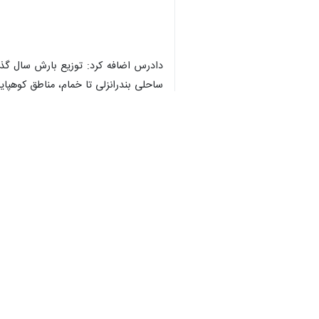
♿︎
ساحلی بندرانزلی تا خمام، مناطق کوهپا
×
وی بیان کرد: مناطق کم‌بارش گیلان نیز شامل ۲ منطقه به طور کامل مجزا در ارتفاعات غربی و دیگری در دشت جن
استان‌ها
گیلان
۰ نفر
برچسب‌ها
رشت
سازمان هواشناسی كشور
بارش باران
گیلان