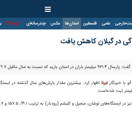
ت‌خارجی
علمی
فلسطین
استان‌ها
عکس
چندرسانه‌ای
ایرنا TV
با
دگی در گیلان کاهش یافت
قایسه با شرایط نرمال ۶.۶ درصد کاهش یافته‌است.
و با خبرنگار
ایرنا
 لوشان، منجیل و کلیشم (رودبار) به ترتیب ۹۹.۱، ۱۵۷.۵ و ۲۱۳.۷ میلیمتر گزارش شده‌است.