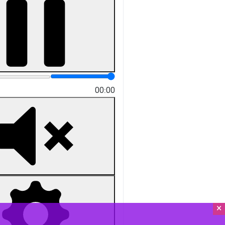
پردیس - ایرنا - فرماندار شهرستان پر
به گزارش ایرنا
، رضا طاهرخانی شامگاه ی
از ولی امر مسلمین جهان با پشتوانه 
اقدامات است.
×