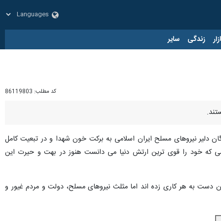
زار
زندگی
سایر
کد مطلب:
86119803