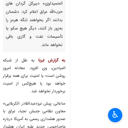
الحمیداوی» دبیرکل گردان های
حزب‌الله عراق اعلام کرد: دشمنان
بدانند اگر بخواهند تنگه هرمز را
به‌زور باز کنند، دیگر هیچ سکو یا
تأسیسات نفت و گازی باقی
نخواهد ماند.
به گزارش ایرنا
به نقل از شبکه
المیادین، وی افزود: معادله امروز
روشن است؛ یا امنیت برای همه برقرار
خواهد بود یا هیچ‌کس از امنیت
برخوردار نخواهد شد.
×
ساعاتی پیش نیز«عبدالقادر الکربلایی»
معاون نظامی جنبش نجباء عراق با
♿︎
×
صدور هشداری رسمی به آمریکا درباره
ماجراجویی جدید علیه ایران هشدار