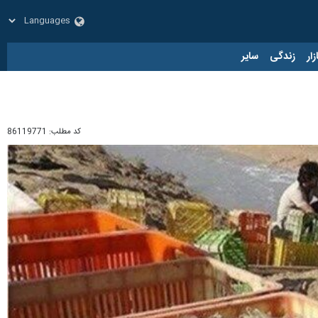
زار
زندگی
سایر
کد مطلب:
86119771