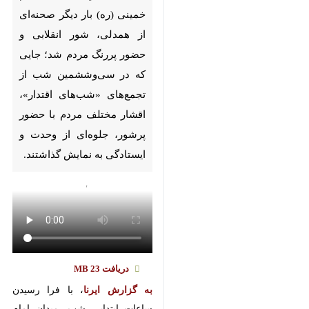
Pause
Play
00:00
00:00
♿︎