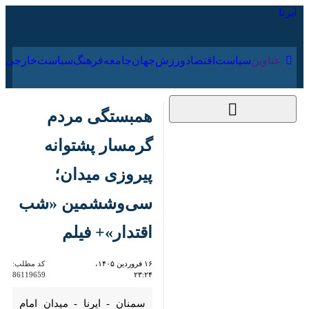
۱۶ مرداد ۱۴۰۵
عناوین‌
سیاست
اقتصاد
ورزش
جهان
جامعه
فرهنگ
سیاس
همبستگی مردم گرمسار
پشتوانه‌ پیروزی میدان؛
سی‌وششمین «شب
اقتدار»+ فیلم
۱۶ فروردین ۱۴۰۵،
کد مطلب:
86119659
۲۳:۲۴