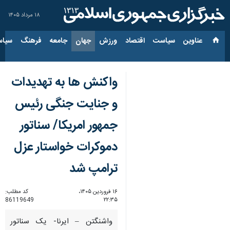
۱۸ مرداد ۱۴۰۵
عناوین‌
سیاست
اقتصاد
ورزش
جهان
جامعه
فرهنگ
سیاس
واکنش ها به تهدیدات
و جنایت جنگی رئیس
جمهور امریکا/ سناتور
دموکرات خواستار عزل
ترامپ شد
۱۶ فروردین ۱۴۰۵،
کد مطلب:
86119649
۲۲:۳۵
واشنگتن – ایرنا- یک سناتور