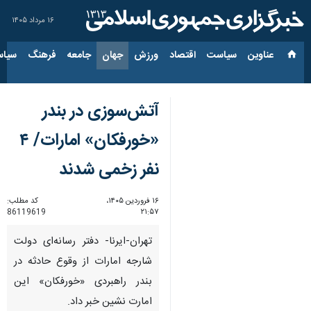
۱۶ مرداد ۱۴۰۵
عناوین‌
سیاست
اقتصاد
ورزش
جهان
جامعه
فرهنگ
سیاس
آتش‌سوزی در بندر
«خورفکان» امارات/ ۴
نفر زخمی شدند
۱۶ فروردین ۱۴۰۵،
کد مطلب:
86119619
۲۱:۵۷
تهران-ایرنا- دفتر رسانه‌ای دولت
شارجه امارات از وقوع حادثه در
بندر راهبردی «خورفکان» این
امارت نشین خبر داد.