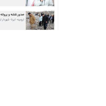
صدور نقشه و پروانه‌
♿︎
ارومیه- ایرنا- شهردار
شتاب نوسازی در ارومیه؛
ارومیه- ایرنا- شهردار
نظر شما