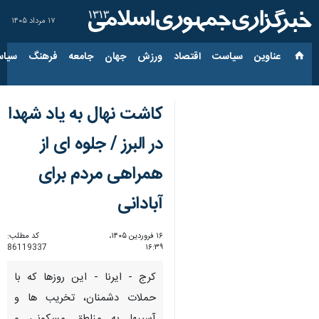
۱۷ مرداد ۱۴۰۵
عناوین‌
سیاست
اقتصاد
ورزش
جهان
جامعه
فرهنگ
سیاس
کاشت نهال به یاد شهدا
در البرز / جلوه ای از
همراهی مردم برای
آبادانی
۱۶ فروردین ۱۴۰۵،
کد مطلب:
86119337
۱۶:۳۹
کرج - ایرنا - این روزها که با
حملات دشمنان، تخریب ها و