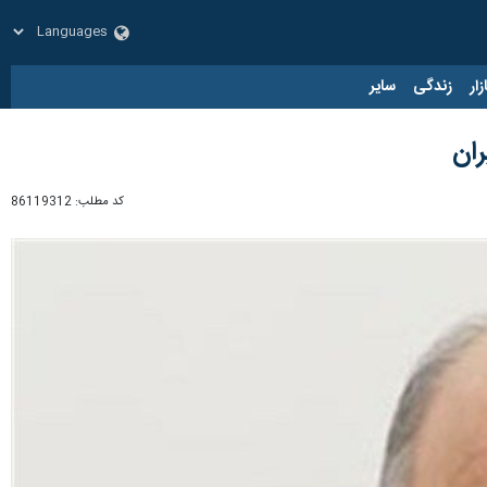
زار
زندگی
سایر
ان
کد مطلب:
86119312