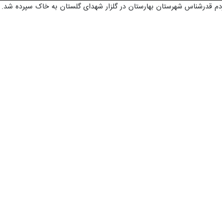
ردم قدرشناس شهرستان بهارستان در گلزار شهدای گلستان به خاک سپرده شد.
والامقام "مهدی عباسیان" و "میلاد معین‌آزاد"…