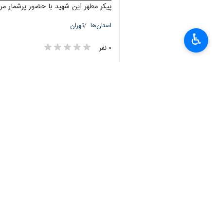
Mute
Settings
PIP
Enter
Download
پیکر مطهر این شهید با حضور پرشمار م
fullscreen
استان‌ها
تهران
♿︎
۰ نفر
×
برچسب‌ها
مراسم تشییع
شهرستان بهارستان
تشییع شهید
اخبار مرتبط
پیکر مطهر ۲ شهید تجاوز رژیم صهیونیستی در شهرستان بهارستان تشییع شد+ فیلم
بهارستان – ایرنا – مراسم تشییع پیکر مطهر ۲ شهید 