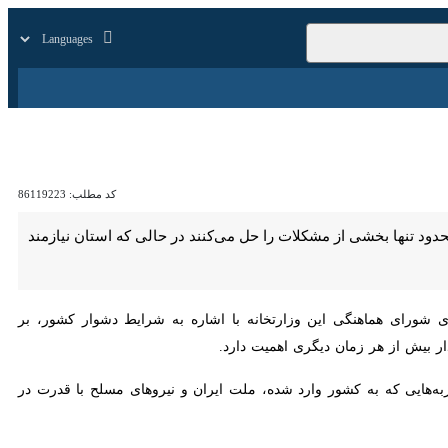
زار
زندگی
سایر
کد مطلب:
86119223