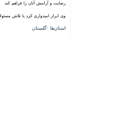
گرگان- ایرنا- نماینده ولی‌فقیه در گل
♿︎
پیشران است که بتوانند اقتصاد را به ح
×
به گزارش ایرنا
، آیت‌الله سیدکاظم نورم
سطح خدمت‌رسانی به مردم تاکید کرد و اف
وی با تسلیت شهادت جمعی از فرماندهان
حضور دارند و این پایداری موجب شگفت
نماینده ولی‌فقیه در گلستان با اشاره ب
اجتماعی باید مورد توجه جدی مسئولان قر
نورمفیدی با تأکید بر ضرورت قدردانی ع
را بدهند.
وی با اشاره به چالش‌های متعدد استان،