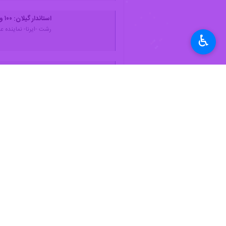
♿︎
رشت- ایرنا- استاندار گیلان مسجد م
انجام شود تا امکان بهره‌برداری مجدد
به گزارش ایرنا
گذشته دچار آتش‌سوزی شده بود و حمایت 
وی با قدردانی از پیگیری‌های انجام‌شد
در این نشست، اعضای هیئت امنا مسجد گف
گفتنی است با تشکیل کمیته‌ای مشترک می
استان‌ها
گیلان
۲ نفر