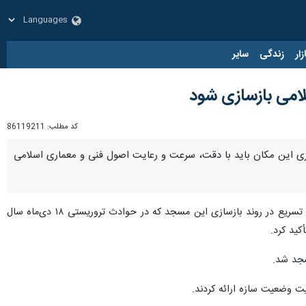
زار
زندگی
سایر
لامی بازسازی شود
کد مطلب:
86119211