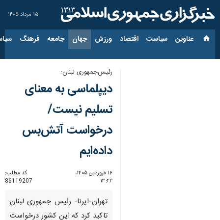
۱۵ مرداد ۱۴۰۵
عناوین‌
سیاست
اقتصاد
ورزش
جهان
جامعه
فرهنگ
سیاس
رئیس‌جمهوری لبنان:
دیپلماسی به معنای
تسلیم نیست/
درخواست آتش‌بس
داده‌ایم
۱۶ فروردین ۱۴۰۵،
کد مطلب:
86119207
۱۳:۴۲
تهران-ایرنا- رئیس جمهوری لبنان
تاکید کرد که این کشور درخواست