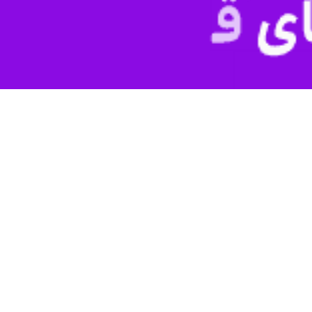
00:00
 مسلح ایران و اصابت موشک به این کارخانه پهپادسازی، رژیم صهیونیستی مانع
 این کارخانه تأمین‌کننده پهپاده و سایر تجهیزات جنگی از جمله قطعات بمب 
ی بزرگ در زمین این کارخانه ایجاد کرده و خسارت گسترده‌ای به تجهیزات وا
باهوش هستند»، گفت با وجود آنکه از بیرون ماهیت امنیتی این کارخانه قابل ت
ل جدید به‌طور دقیق هدف قرار داد.
مدیرعامل آیروسول میزان خسارت را حدود ۱۵ میلیون شکل (حدود ۵ میلیون 
ی افزود: موج انفجار همه چیز را خرد و نابود کرده است.
ه «یدیعوت آحارانوت» روز پنج‌شنبه از اصابت دقیق موشک‌ ایران به کارخانه حس
ئیل تاکید کردند که این تاسیسات نظامی که در تولید پهپادهای تهاجمی و شن