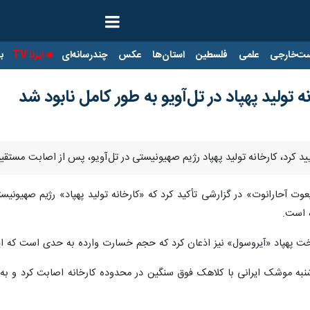
ت‌خارجی
علمی
فلسطین
استان‌ها
عکس
چندرسانه‌ای
ایرنا TV
با
تولید پهپاد در تل‌آویو به طور کامل نابود شد
تأیید کرد، کارخانه تولید پهپاد رژیم صهیونیستی در تل‌آویو، پس از اصابت مست
یعوت آحارانوت» در گزارشی تأکید کرد که «کارخانه تولید پهپاد» رژیم صهیون
ه است.
خت پهپاد «آیروسول» نیز اذعان کرد که حجم خسارت وارده به حدی است که این 
‌شنبه موشک ایرانی با کلاهک فوق سنگین در محدوده کارخانه اصابت کرد و به 