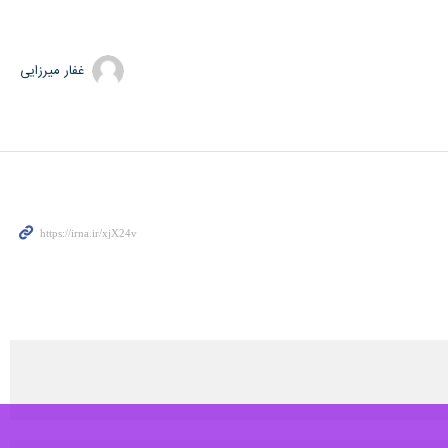
گ قهرمانان اروپا در ورزشگاه سانتیاگو برنابئو برگزار می‌شود را اعلام کرد.