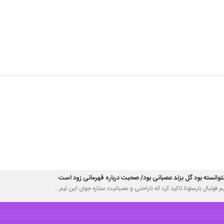
ل مادرید و بایرن مونیخ را که روز سه‌شنبه در دور رفت از مرحله یک چهارم نهایی لی