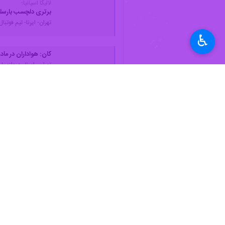
به گزارش ایرنا
، دیدار سنتی تیم‌های فوتب
با توجه به حساسیت مسابقه مورد انتظار،
♿︎
این پنجمین مسابقه‌ای است که اولیور بر
به پیروزی رسید.
ورزش
فوتبال
۰ نفر
برچسب‌ها
المپیاکوس
رئال مادرید
بایرن مونیخ
لیگ قهرمانان اروپا