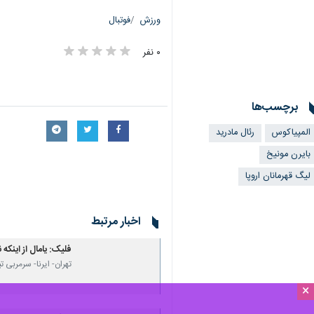
تهران - ایرنا - یوفا نام داور بازی رئا
×