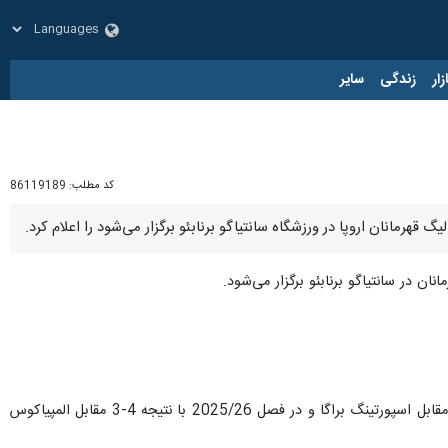
زار
زندگی
سایر
کد مطلب:
86119189