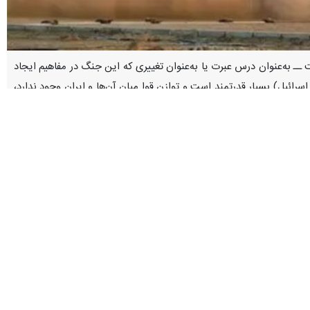
ت ــ به‌عنوان درس عبرت یا به‌عنوان تغییری که این جنگ در مفاهیم ایجاد
ائیل) بسیار قدرتمند است و توازن قوا میان آن‌ها و ایران وجود ندارد،
طقه خاورمیانه شاهد یکی از پیچیده‌ترین و سرنوشت‌سازترین تحولات استراتژیک
دهه اخیر است. امروز بسیاری از تحلیلگران بر این باور هستند پاسخ‌های موشکی-پهپادی ایران در قالب عملیات «وعده صادق ۴» نه تنها بازدارندگی جمهوری اسلامی را به سطحی بی‌سابقه رسانده
ران را به انزوا و عقب‌نشینی کشانده یا برعکس، مقاومت مشروع آن، اعتبار
در این چهارچوب، بررسی دقیق سه محور کلیدی ارزیابی تحولات راهبردی توازن قدرت پس از دو ماه درگیری، تحولات ملموس روابط تهران با کشورهای حاشیه خلیج فارس در ۳۵ روز اخیر با
ان و منطقه از اهمیت بالایی برخوردار است.