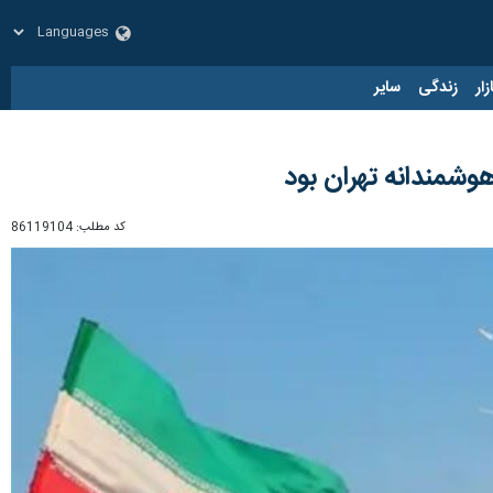
زار
زندگی
سایر
هوشمندانه تهران بود
کد مطلب:
86119104