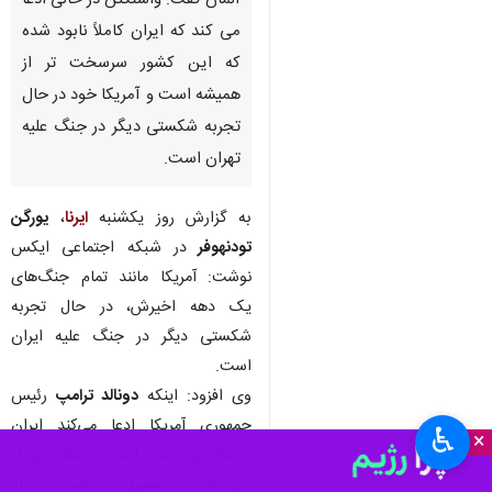
آلمان گفت: واشنگتن در حالی ادعا
می کند که ایران کاملاً نابود شده
که این کشور سرسخت تر از
همیشه است و آمریکا خود در حال
تجربه شکستی دیگر در جنگ علیه
تهران است.
به گزارش روز یکشنبه
ایرنا
،
یورگن
تودنهوفر
در شبکه اجتماعی ایکس
نوشت: آمریکا مانند تمام جنگ‌های
یک دهه اخیرش، در حال تجربه
شکستی دیگر در جنگ علیه ایران
است.
وی افزود: اینکه
دونالد ترامپ
رئیس
جمهوری آمریکا ادعا می‌کند ایران
♿︎
×
«کاملاً نابود شده است»، فقط یکی از
دروغ‌های معمول اوست، او