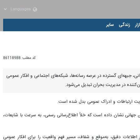
زار
زندگی
سایر
کد مطلب:
86118988