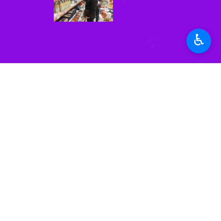
سنندج- ایرنا- مدیر جهاد کشاورزی ش
♿︎
لزوم نظارت مستمر بر
سنندج-ایرنا- فرماندار
افزایش خودسرانه قی
سنندج-ایرنا- گزارش‌ه
آغاز اجرای گشت‌های 
سنندج- ایرنا- مدیرکل
نظر شما