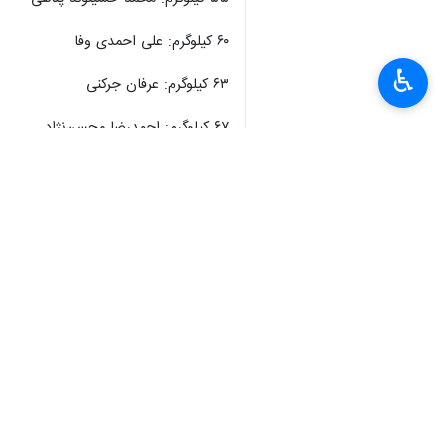
۶۰ کیلوگرم: علی احمدی وفا
♿︎
۶۳ کیلوگرم: عرفان جرکنی
۶۷ کیلوگرم: احمدرضا محسن‌نژاد
۷۲ کیلوگرم: محمد جواد رضایی
۷۷ کیلوگرم: علی اسکو (مازندران)
۸۲ کیلوگرم: محمد امین حسینی
۸۷ کیلوگرم: غلامرضا فرخی
۹۷ کیلوگرم: محمد هادی ساروی (مازندران)
۱۳۰ کیلوگرم: امین میرزازاده
سرمربی: حسن رنگرز (مازندران)