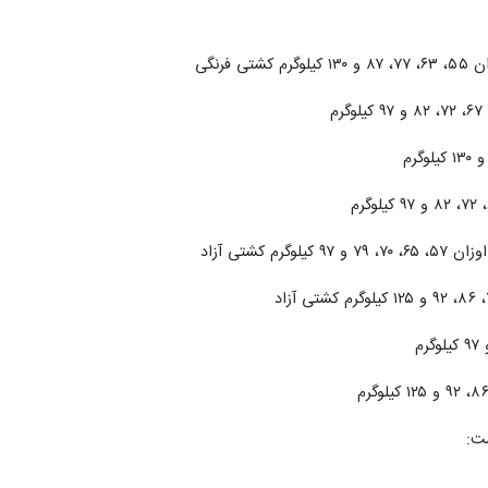
فرنگی
ست: