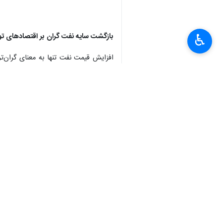
بازگشت سایه نفت گران بر اقتصادهای توس
♿︎
افزایش قیمت نفت تنها به معنای گران‌ت
انرژی دهه ۱۹۷۰ است.
ریچارد دی. ولف، اقتصاددان آمریکایی، 
کشورها برای خرید انرژی ناچار به نگهدا
ممکن است دیگر به شکل گذشته بازنگردد
نفت ۱۳۳ دلاری؛ پیش‌بینی محتاطانه بازار
نیز کاهش محسوسی در کوتاه‌مدت رخ نخ
او تأکید می‌کند زمان‌بندی اقتصادی با