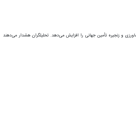
ورزی و زنجیره تأمین جهانی را افزایش می‌دهد. تحلیلگران هشدار می‌دهند
ه‌ای از تورم، کاهش رشد اقتصادی و رکود صنعتی مواجه خواهند شد؛ وضعیتی که یادآور بحران
فروش نفت به دلار، پایه‌ای برای قدرت مالی آمریکا ایجاد کرده بود؛ زیرا
ولف، این چرخه اکنون در حال فروپاشی است و نظام پیشین انرژی ـ مالی جهان
در همین راستا، رایان سوییت از مؤسسه آکسفورد اکونومیکس پیش‌بینی کرده میانگین قیمت نفت برنت در سه‌ماهه آینده به حدود ۱۱۳ دلار برسد و حتی در صورت توقف سریع درگیری‌های نظامی
مسیرهای انرژی ماه‌ها طول خواهد کشید. تجربه تنگه باب‌المندب نیز نشان