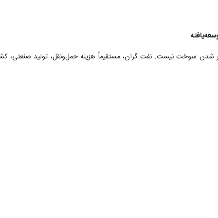
عه‌یافته
ر شدن سوخت نیست. نفت گران، مستقیماً هزینه حمل‌ونقل، تولید صنعتی، کشا
اگر قیمت نفت در محدوده‌های بالای ۱۳۰ دلار تثبیت شود، اقتصادهای مدعی توسعه با موج تاز
معتقد است ساختار اقتصادی جهان نیز در حال تغییر است. به گفته او، دهه‌ها 
ری دلار بودند و این ارز دوباره به اقتصاد آمریکا بازمی‌گشت. اما از نگاه 
.
واهد داد.
 زمان‌بندی نظامی متفاوت است؛ حتی اگر جنگ پایان یابد، بازگشت اعتماد به 