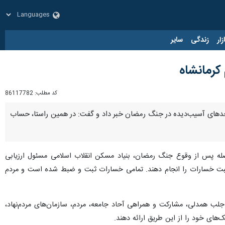
زار
زندگی
سایر
کد مطلب:
86117782