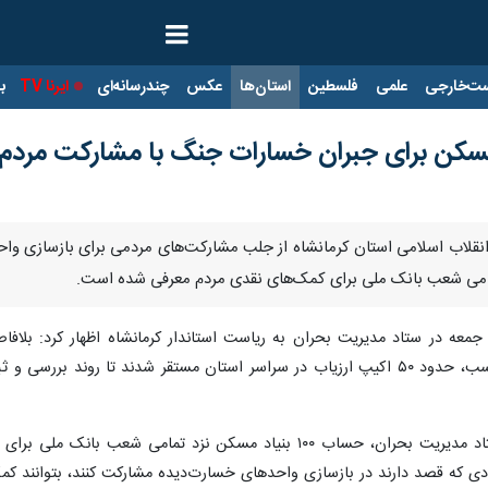
ت‌خارجی
علمی
فلسطین
استان‌ها
عکس
چندرسانه‌ای
ایرنا TV
با