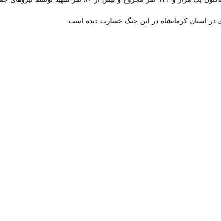
 حمله به مناطق مسکونی سند جنایت‌های دشمنان است
اندار کرمانشاه پس از بازدید از محل حمله دشمن آمریکایی- صهیونیستی به یک…