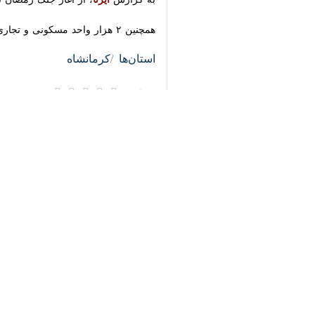
×
همچنین ۲ هزار واحد مسکونی و تجاری در استان کرمانشاه در این جنگ خسارت دیده است.
♿︎
استان‌ها
کرمانشاه
۰ نفر
برچسب‌ها
استانداری کرمانشاه
منوچهر حبیبی
تخریب خانه
جنگ رمضان
بنياد مسكن انقلاب اسلامی
بنای مسکونی
بنیاد مسکن
اخبار مرتبط
کرمانشاه
استاندار کرمانشاه:
کرمانشاه- ایرنا- است
پروندهٔ خبری