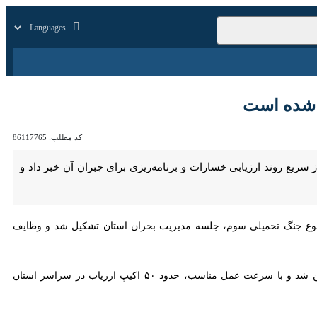
زار
زندگی
سایر
ه است
کد مطلب:
86117765
روند ارزیابی خسارات و برنامه‌ریزی برای جبران آن خبر داد و گفت: وضعیت
قوع جنگ تحمیلی سوم، جلسه مدیریت بحران استان تشکیل شد و وظایف
وی افزود: در همین راستا بنیاد مسکن انقلاب اسلامی به عنوان دستگاه اجرایی مسئول ارزیابی خسارات جنگ تعیین شد و با سرعت عمل مناسب، حدود ۵۰ اکیپ ارزیاب در سراسر استان مستقر