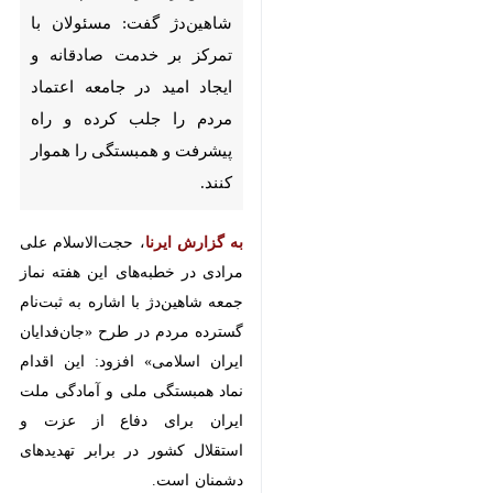
بر خدمت صادقانه و ایجاد امید در
جامعه اعتماد مردم را جلب کرده و
راه پیشرفت و همبستگی را هموار
کنند.
به گزارش ایرنا
، حجت‌الاسلام علی
مرادی در خطبه‌های این هفته نماز
جمعه شاهین‌دژ با اشاره به ثبت‌نام
گسترده مردم در طرح «جان‌فدایان
ایران اسلامی» افزود: این اقدام نماد
همبستگی ملی و آمادگی ملت ایران
برای دفاع از عزت و استقلال کشور در
برابر تهدیدهای دشمنان است.
وی با تبریک فرارسیدن روز ملی
♿︎
فناوری هسته‌ای در ۲۰ فروردین
یادآوری کرد: دستاوردهای هسته‌ای