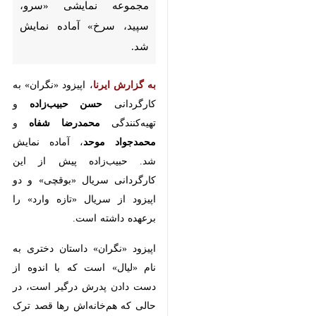
به گزارش ایرنا
، اپیزود «نگران» به
کارگردانی
حسن حبیب‌زاده
و
تهیه‌کنندگی
محمدرضا شفاه
و
محمدجواد موحد
، آماده نمایش شد.
حبیب‌زاده پیش از این کارگردانی
سریال «بوقچی» و دو اپیزود از
سریال «تازه وارد» را برعهده داشته
است.
اپیزود «نگران» داستان دختری به نام
«لیال» است که با اندوه از دست
دادن پدرش درگیر است، در حالی که
هم‌خانه‌اش رها قصد ترک شهر را
دارد، تصمیم می‌گیرد بماند. پس از
یک حمله هوایی شدید، لیال دچار
بحران عصبی شده و در بیمارستان