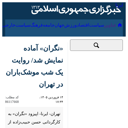
۱۸ مرداد ۱۴۰۵
عناوین‌
سیاست
اقتصاد
ورزش
جهان
جامعه
فرهنگ
سیا
«نگران» آماده نمایش
شد/ روایت یک شب
موشک‌باران در تهران
۱۴ فروردین ۱۴۰۵،
کد مطلب:
86117668
۱۷:۳۴
تهران- ایرنا- اپیزود «نگران» به
کارگردانی حسن حبیب‌زاده از
مجموعه نمایشی «سرو، سپید،
سرخ» آماده نمایش شد.