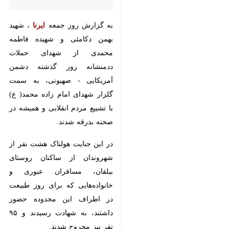
به گزارش روز جمعه
ایرنا
، شهید بهمن
دکامئی و شهیده فاطمه محمدی از
شهدای حملات ددمنشانه روز گذشته
دشمن آمریکایی - صهیونی، به سمت
گلزار شهدای امام زاده محمد( ع) با
تشییع مردم انقلابی و همیشه در
صحنه بدرقه شدند.
در این جنایت هولناک هشت نفر از
شهروندان از ساکنان روستای بیلقان،
مسافران عبوری و خانواده‌هایی که
برای روز طبیعت در اطراف این
محدوده حضور داشتند، به شهادت
رسیدند و ۹۵ نفر نیز مجروح شدند.
♿︎
×