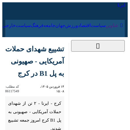
۱۵ مرداد ۱۴۰۵
عناوین‌
سیاست
اقتصاد
ورزش
جهان
جامعه
فرهنگ
تشییع شهدای حملات
آمریکایی - صهیونی به
پل B1 در کرج
۱۴ فروردین ۱۴۰۵،
کد مطلب:
86117549
۱۵:۰۸
کرج - ایرنا - ۲ تن از شهدای
حملات آمریکایی - صهیونی به پل
B1 کرج امروز جمعه تشییع شدند.